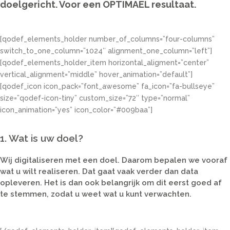
doelgericht. Voor een OPTIMAEL resultaat.
[qodef_elements_holder number_of_columns=”four-columns”
switch_to_one_column=”1024″ alignment_one_column=”left”]
[qodef_elements_holder_item horizontal_aligment=”center”
vertical_alignment=”middle” hover_animation=”default”]
[qodef_icon icon_pack=”font_awesome” fa_icon=”fa-bullseye”
size=”qodef-icon-tiny” custom_size=”72″ type=”normal”
icon_animation=”yes” icon_color=”#009baa”]
1. Wat is uw doel?
Wij digitaliseren met een doel. Daarom bepalen we vooraf
wat u wilt realiseren. Dat gaat vaak verder dan data
opleveren. Het is dan ook belangrijk om dit eerst goed af
te stemmen, zodat u weet wat u kunt verwachten.