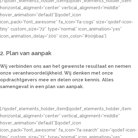
[/qodef_elements_holder_item][qodef_elements_holder_item
horizontal_aligment=”center” vertical_alignment=”middle”
hover_animation=”default”][qodef_icon
icon_pack=”font_awesome” fa_icon=”fa-cogs” size=”qodef-icon-
tiny” custom_size=”72″ type=”normal” icon_animation=”yes”
icon_animation_delay=”200″ icon_color=”#009baa”]
2. Plan van aanpak
Wij verbinden ons aan het gewenste resultaat en nemen
onze verantwoordelijkheid. Wij denken met onze
opdrachtgevers mee en delen onze kennis. Alles
samengevat in een plan van aanpak.
[/qodef_elements_holder_item][qodef_elements_holder_item
horizontal_aligment=”center” vertical_alignment=”middle”
hover_animation=”default”][qodef_icon
icon_pack=”font_awesome” fa_icon=”fa-search” size=”qodef-icon-
tiny” custom_size=”72″ type=”normal” icon_animation=”yes”