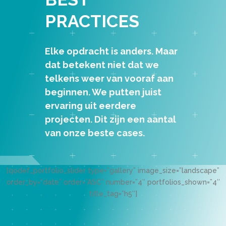
PRACTICES
Elke opdracht is anders. Maar
dat betekent niet dat we
telkens weer van vooraf aan
beginnen. We putten juist
ervaring uit eerdere
projecten. Dit zijn een aantal
van onze beste cases.
[qodef_portfolio_slider type=”gallery” image_size=”landscape”
order_by=”date” order=”ASC” number=”4″ portfolios_shown=”4″
title_tag=”h5″]