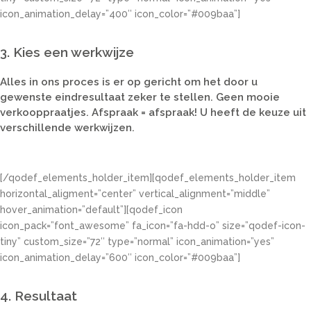
icon_animation_delay=”400″ icon_color=”#009baa”]
3. Kies een werkwijze
Alles in ons proces is er op gericht om het door u
gewenste eindresultaat zeker te stellen. Geen mooie
verkooppraatjes. Afspraak = afspraak! U heeft de keuze uit
verschillende werkwijzen.
[/qodef_elements_holder_item][qodef_elements_holder_item
horizontal_aligment=”center” vertical_alignment=”middle”
hover_animation=”default”][qodef_icon
icon_pack=”font_awesome” fa_icon=”fa-hdd-o” size=”qodef-icon-
tiny” custom_size=”72″ type=”normal” icon_animation=”yes”
icon_animation_delay=”600″ icon_color=”#009baa”]
4. Resultaat