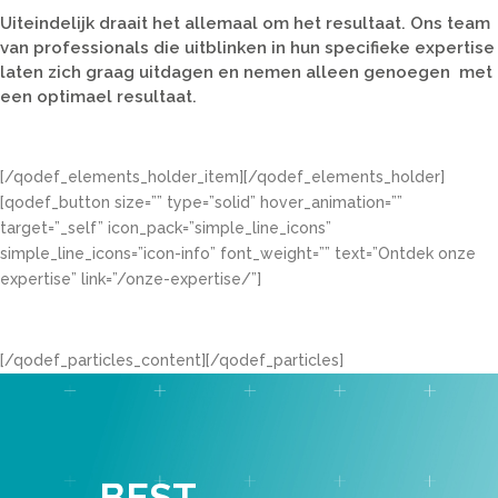
Uiteindelijk draait het allemaal om het resultaat. Ons team
van professionals die uitblinken in hun specifieke expertise
laten zich graag uitdagen en nemen alleen genoegen met
een optimael resultaat.
[/qodef_elements_holder_item][/qodef_elements_holder]
[qodef_button size=”” type=”solid” hover_animation=””
target=”_self” icon_pack=”simple_line_icons”
simple_line_icons=”icon-info” font_weight=”” text=”Ontdek onze
expertise” link=”/onze-expertise/”]
[/qodef_particles_content][/qodef_particles]
BEST