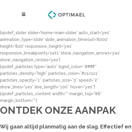
[qodef_slider slider='home-main-slider' auto_start='yes'
animation_type='slide' slide_animation_timeout='6000'
height='820' responsive_height='yes'
responsive_breakpoints='set1' show_navigation_arrows='yes'
show_navigation_circles='yes']
[qodef_particles type=”auto” bgnd_color=”#ffffff”
particles_density=”high” particles_color=”#c1c1c1″
particles_opacity=”1″ particles_size=”3″ speed=”2″
show_lines=”yes” line_length=”100″ hover=”yes”]
[qodef_particles_content width=”” margin_top=”86″
margin_bottom=””]
ONTDEK ONZE AANPAK
Wij gaan altijd planmatig aan de slag. Effectief en