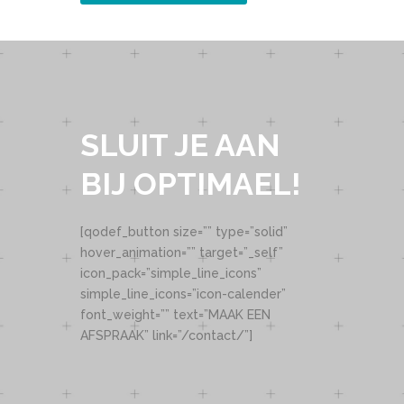
SLUIT JE AAN
BIJ OPTIMAEL!
[qodef_button size=”” type=”solid”
hover_animation=”” target=”_self”
icon_pack=”simple_line_icons”
simple_line_icons=”icon-calender”
font_weight=”” text=”MAAK EEN
AFSPRAAK” link=”/contact/”]